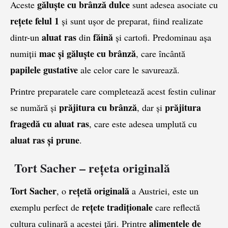
găluște cu brânză dulce
Aceste
sunt adesea asociate cu
rețete felul 1
și sunt ușor de preparat, fiind realizate
aluat ras
făină
dintr-un
din
și cartofi. Predominau așa
mac și găluște cu brânză
numiții
, care încântă
papilele gustative
ale celor care le savurează.
Printre preparatele care completează acest festin culinar
prăjitura cu brânză
prăjitura
se numără și
, dar și
fragedă cu aluat ras
, care este adesea umplută cu
aluat ras și prune
.
Tort Sacher – rețeta originală
Tort Sacher
rețetă originală
, o
a Austriei, este un
rețete tradiționale
exemplu perfect de
care reflectă
alimentele de
cultura culinară a acestei țări. Printre