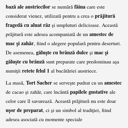
bază ale austriecilor
făina
se numără
care este
prăjitură
considerat vienez, utilizată pentru a crea o
fragedă cu aluat răz
și umpluturi delicioase. Această
amestec de
prăjitură este adesea acompaniată de un
mac și zahăr
, fiind o alegere populară pentru deserturi.
găluște cu brânză dulce
mac și
De asemenea,
și
găluște cu brânză
sunt preparate care predominau aşa
retete felul 1
numiţii
al bucătăriei austriece.
Tort Sacher
amestec
La masă,
se serveşte pudrat cu un
papilele gustative
de cacao și zahăr, care încântă
ale
celor care îl savurează. Această prăjitură nu este doar
ușor de preparat
, ci și un simbol al tradiției, fiind
adesea asociată cu momente speciale