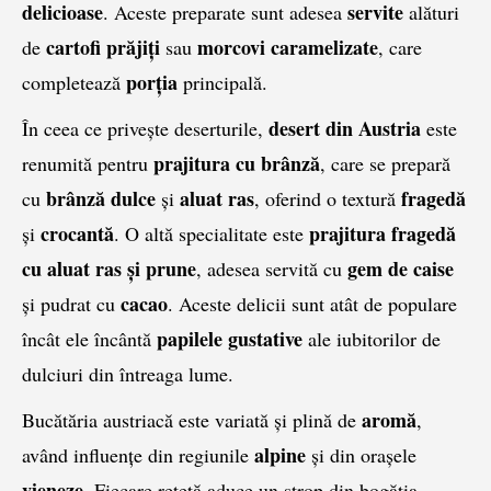
delicioase
servite
. Aceste preparate sunt adesea
alături
cartofi prăjiți
morcovi caramelizate
de
sau
, care
porția
completează
principală.
desert din Austria
În ceea ce privește deserturile,
este
prajitura cu brânză
renumită pentru
, care se prepară
brânză dulce
aluat ras
fragedă
cu
și
, oferind o textură
crocantă
prajitura fragedă
și
. O altă specialitate este
cu aluat ras și prune
gem de caise
, adesea servită cu
cacao
și pudrat cu
. Aceste delicii sunt atât de populare
papilele gustative
încât ele încântă
ale iubitorilor de
dulciuri din întreaga lume.
aromă
Bucătăria austriacă este variată și plină de
,
alpine
având influențe din regiunile
și din orașele
vieneze
. Fiecare rețetă aduce un strop din bogăția