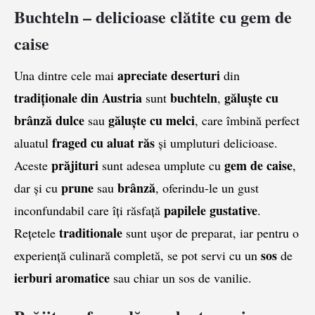
Buchteln – delicioase clătite cu gem de
caise
apreciate deserturi
Una dintre cele mai
din
tradiționale din Austria
buchteln
găluște cu
sunt
,
brânză dulce
găluște cu melci
sau
, care îmbină perfect
fraged cu aluat răs
aluatul
și umpluturi delicioase.
prăjituri
gem de caise
Aceste
sunt adesea umplute cu
,
prune
brânză
dar și cu
sau
, oferindu-le un gust
papilele gustative
inconfundabil care îți răsfață
.
traditionale
Rețetele
sunt ușor de preparat, iar pentru o
sos
experiență culinară completă, se pot servi cu un
de
ierburi aromatice
sau chiar un sos de vanilie.