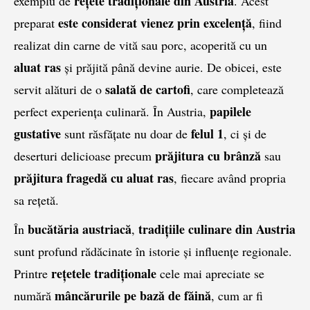
rețete tradiționale din Austria
exemplu de
. Acest
este considerat
vienez prin excelenţă
preparat
, fiind
realizat din carne de vită sau porc, acoperită cu un
aluat ras
și prăjită până devine aurie. De obicei, este
salată de cartofi
servit alături de o
, care completează
papilele
perfect experiența culinară. În Austria,
gustative
felul 1
sunt răsfățate nu doar de
, ci și de
prăjitura cu brânză
deserturi delicioase precum
sau
prăjitura fragedă cu aluat ras
, fiecare având propria
sa rețetă.
bucătăria austriacă
tradițiile culinare din Austria
În
,
sunt profund rădăcinate în istorie și influențe regionale.
rețetele tradiționale
Printre
cele mai apreciate se
mâncărurile pe bază de făină
numără
, cum ar fi