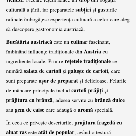
subțiri
culturală a țării, iar preparatele
și gusturile
rafinate îmbogățesc experiența culinară a celor care aleg
să descopere gastronomia austriacă.
Bucătăria austriacă
culinar
este un
fascinant,
Austria
îmbinând influențe tradiționale din
cu
rețetele tradiționale
ingrediente locale. Printre
se
salata de cartofi
galuște de cartofi
numără
și
, care
ușor de preparat
sunt preparate
și delicioase. Felurile
cartofi prăjiți
de mâncare principale includ
și
prăjitura cu brânză
brânză dulce
, adesea servite cu
gem de caise
aromă
sau
care adaugă o
specială.
prajitura fragedă cu
În ceea ce privește deserturile,
aluat ras
atât de popular
este
, având o textură