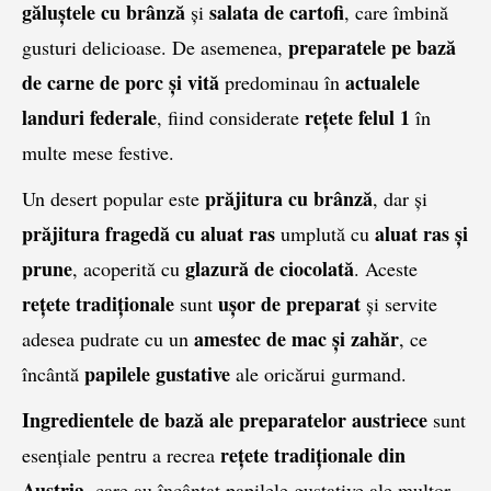
găluștele cu brânză
salata de cartofi
și
, care îmbină
preparatele pe bază
gusturi delicioase. De asemenea,
de carne de porc și vită
actualele
predominau în
landuri federale
rețete felul 1
, fiind considerate
în
multe mese festive.
prăjitura cu brânză
Un desert popular este
, dar și
prăjitura fragedă cu aluat ras
aluat ras și
umplută cu
prune
glazură de ciocolată
, acoperită cu
. Aceste
rețete tradiționale
ușor de preparat
sunt
și servite
amestec de mac și zahăr
adesea pudrate cu un
, ce
papilele gustative
încântă
ale oricărui gurmand.
Ingredientele de bază ale preparatelor austriece
sunt
rețete tradiționale din
esențiale pentru a recrea
Austria
, care au încântat papilele gustative ale multor