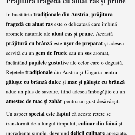
Prăjitura fragedă cu aluat ras și prune
tradiționale din Austria
prăjitura
În bucătăria
,
fragedă cu aluat ras
este o delicatesă care îmbină
aluat ras și prune
aromele naturale ale
. Această
prăjitură cu brânză
ușor de preparat
este
și adesea
gem de fructe
sos
servită cu un
sau un
aromat,
papilele gustative
încântând
ale celor care o degustă.
tradiționale
Rețetele
din Austria și Ungaria pentru
găluște cu brânză dulce
mac și găluște cu brânză
și
aduc un plus de savoare, fiind adesea îmbogățite cu un
amestec de mac şi zahăr
pentru un gust desăvârșit.
special este faptul
Un aspect
că aceste rețete se
culinar din făină
transformă de-a lungul timpului,
și
delicii culinare
ingrediente simple, devenind
apreciate.