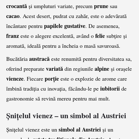
crocantă
prune
și umpluturi variate, precum
sau
cacao
. Acest desert, pudrat cu zahăr, este o adevărată
papilele gustative
încântare pentru
. De asemenea,
franz
felie
este o alegere excelentă, având o
subțire și
aromată, ideală pentru a încheia o masă savuroasă.
austracă
Bucătăria
este renumită pentru diversitatea sa,
variată
alpine
oferind preparate
din regiunile
și orașele
vieneze
porție
. Fiecare
este o explozie de arome care
iubitorii
îmbină tradiția cu inovația, făcându-le pe
de
gastronomie să revină mereu pentru mai mult.
Șnițelul vienez – un simbol al Austriei
simbol al Austriei
Șnițelul vienez este un
și un