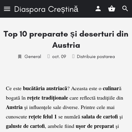
Diaspora Creștină
Top 10 preparate și deserturi din
Austria
General
oct. 09
Distribuie postarea
bucătăria austriacă
culinar
Ce este
? Aceasta este o
ă
rețete tradiționale
bogată în
care reflectă tradițiile din
Austria
și influențele sale diverse. Printre cele mai
rețete felul 1
salata de cartofi
cunoscute
se numără
și
galuste de cartofi
ușor de preparat
, ambele fiind
și