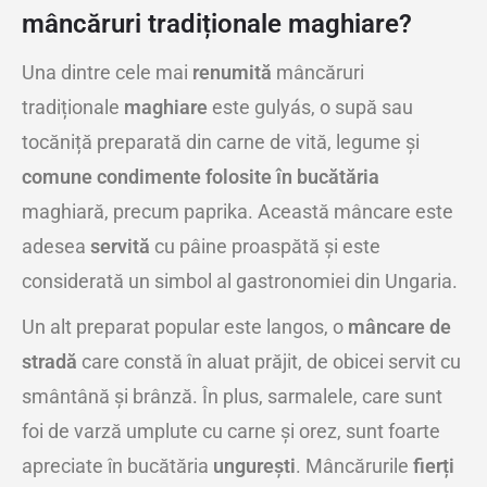
mâncăruri tradiționale maghiare?
Una dintre cele mai
renumită
mâncăruri
tradiționale
maghiare
este gulyás, o supă sau
tocăniță preparată din carne de vită, legume și
comune condimente folosite în bucătăria
maghiară, precum paprika. Această mâncare este
adesea
servită
cu pâine proaspătă și este
considerată un simbol al gastronomiei din Ungaria.
Un alt preparat popular este langos, o
mâncare de
stradă
care constă în aluat prăjit, de obicei servit cu
smântână și brânză. În plus, sarmalele, care sunt
foi de varză umplute cu carne și orez, sunt foarte
apreciate în bucătăria
ungurești
. Mâncărurile
fierți