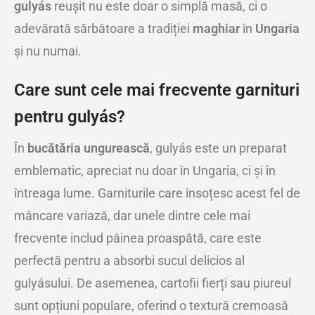
gulyás
reușit nu este doar o simplă masă, ci o
adevărată sărbătoare a tradiției
maghiar
în
Ungaria
și nu numai.
Care sunt cele mai frecvente garnituri
pentru gulyás?
În
bucătăria ungurească
, gulyás este un preparat
emblematic, apreciat nu doar în Ungaria, ci și în
întreaga lume. Garniturile care însoțesc acest fel de
mâncare variază, dar unele dintre cele mai
frecvente includ pâinea proaspătă, care este
perfectă pentru a absorbi sucul delicios al
gulyásului. De asemenea, cartofii fierți sau piureul
sunt opțiuni populare, oferind o textură cremoasă