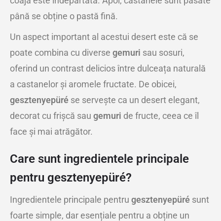
coaja este îndepărtată. Apoi, castanele sunt pasate
până se obține o pastă fină.
Un aspect important al acestui desert este că se
poate combina cu diverse
gemuri
sau sosuri,
oferind un contrast delicios între dulceața naturală
a castanelor și aromele fructate. De obicei,
gesztenyepüré
se servește ca un desert elegant,
decorat cu frișcă sau
gemuri
de fructe, ceea ce îl
face și mai atrăgător.
Care sunt ingredientele principale
pentru gesztenyepüré?
Ingredientele principale pentru
gesztenyepüré
sunt
foarte simple, dar esențiale pentru a obține un