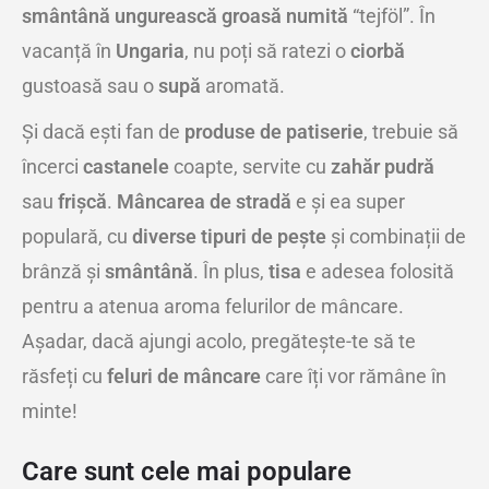
smântână ungurească groasă numită
“tejföl”. În
vacanță în
Ungaria
, nu poți să ratezi o
ciorbă
gustoasă sau o
supă
aromată.
Și dacă ești fan de
produse de patiserie
, trebuie să
încerci
castanele
coapte, servite cu
zahăr pudră
sau
frișcă
.
Mâncarea de stradă
e și ea super
populară, cu
diverse tipuri de pește
și combinații de
brânză și
smântână
. În plus,
tisa
e adesea folosită
pentru a atenua aroma felurilor de mâncare.
Așadar, dacă ajungi acolo, pregătește-te să te
răsfeți cu
feluri de mâncare
care îți vor rămâne în
minte!
Care sunt cele mai populare