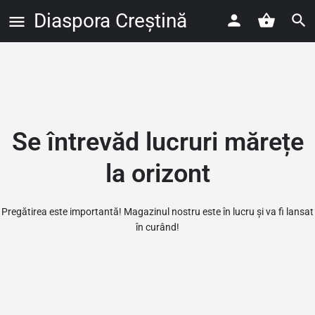
Diaspora Creștină
Se întrevăd lucruri mărețe
la orizont
Pregătirea este importantă! Magazinul nostru este în lucru și va fi lansat
în curând!